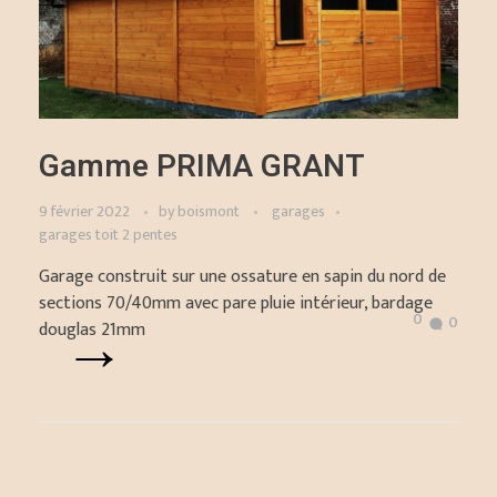
Gamme PRIMA GRANT
9 février 2022
by
boismont
garages
garages toit 2 pentes
Garage construit sur une ossature en sapin du nord de
sections 70/40mm avec pare pluie intérieur, bardage
0
0
douglas 21mm