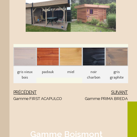
gris vieux
padouk
miel
noir
gris
bois
charbon
graphite
PRÉCÉDENT
SUIVANT
Gamme FIRST ACAPULCO
Gamme PRIMA BREDA
Gamme Boismont